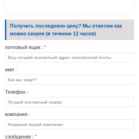
Получить последнюю цену? Мы ответим как
можно скорее (в течение 12 часов)
почтовый ящик :
*
имя :
Телефон :
компания :
сообщение :
*