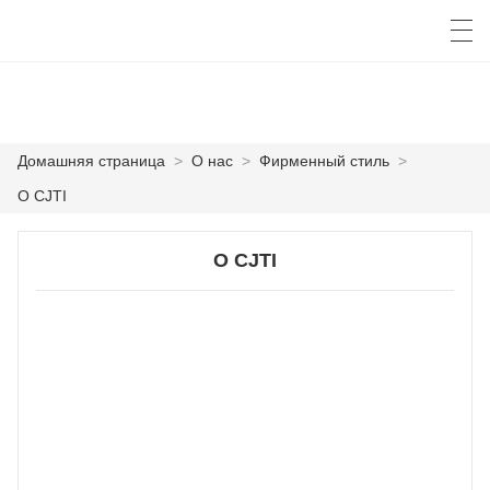
العربية
česky
Deutsch
English
E
Домашняя страница
>
О нас
>
Фирменный стиль
>
О CJTI
ДОМАШНЯЯ СТРАНИЦА
О CJTI
ПРОДУКТЫ
КАСТОМИЗАЦИЯ
О НАС
НОВОСТИ
ПРОМЫШЛЕННОСТЬ