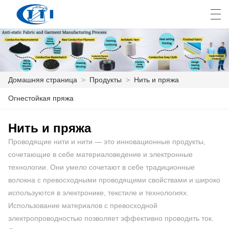
العربية
česky
Deutsch
English
E
Домашняя страница
>
Продукты
>
Нить и пряжа
ДОМАШНЯЯ СТРАНИЦА
Огнестойкая пряжа
ПРОДУКТЫ
Нить и пряжа
Проводящие нити и нити — это инновационные продукты,
КАСТОМИЗАЦИЯ
сочетающие в себе материаловедение и электронные
О НАС
технологии. Они умело сочетают в себе традиционные
волокна с превосходными проводящими свойствами и широко
НОВОСТИ
используются в электронике, текстиле и технологиях.
Использование материалов с превосходной
ПРОМЫШЛЕННОСТЬ
электропроводностью позволяет эффективно проводить ток.