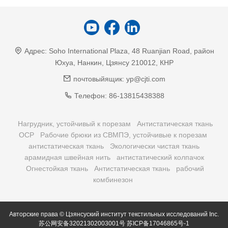
Адрес:
Soho International Plaza, 48 Ruanjian Road, район
Юхуа, Нанкин, Цзянсу 210012, КНР
почтовыйящик:
yp@cjti.com
Телефон:
86-13815438388
Нагрудник, устойчивый к порезам
Антистатическая ткань
ОСР
Рабочие брюки из СВМПЭ, устойчивые к порезам
антистатическая ткань
Экологически чистая ткань
арамидная швейная нить
антистатический колпачок
Огнестойкая ткань
Антистатическая ткань
рабочий
комбинезон
Авторские права © Цзянсуский институт текстильных исследований Inc.
苏公网安备32021302003001号
苏ICP备17046865号-1