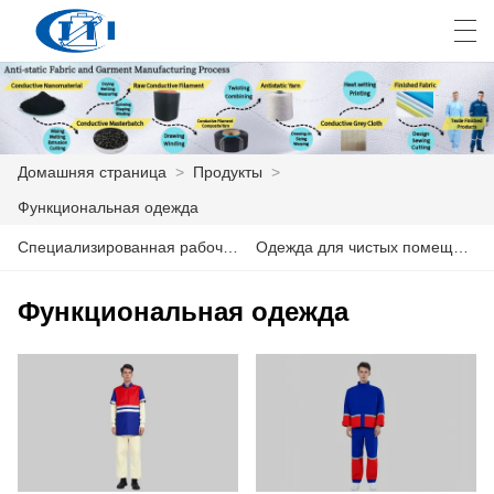
العربية
česky
Deutsch
English
E
Домашняя страница
>
Продукты
>
Функциональная одежда
ДОМАШНЯЯ СТРАНИЦА
Специализированная рабочая одежда
Одежда для чистых помещений
ПРОДУКТЫ
Функциональная одежда
КАСТОМИЗАЦИЯ
О НАС
НОВОСТИ
ПРОМЫШЛЕННОСТЬ