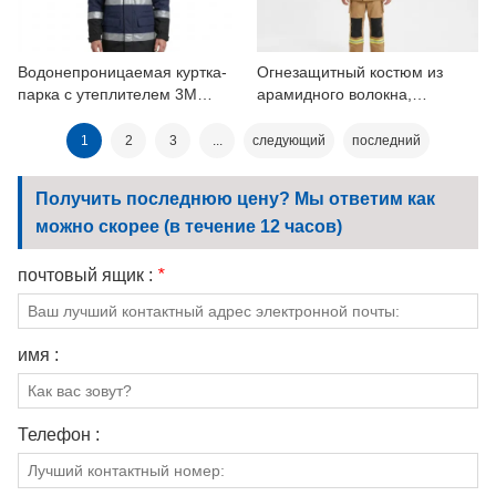
Водонепроницаемая куртка-
Огнезащитный костюм из
парка с утеплителем 3M
арамидного волокна,
Тонкий утеплитель и
сертифицированный по
полиуретановым покрытием
стандарту ЕН, со
1
2
3
...
следующий
последний
светоотражающей лентой.
Получить последнюю цену? Мы ответим как
можно скорее (в течение 12 часов)
почтовый ящик :
*
имя :
Телефон :