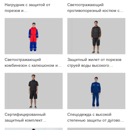
СВЯЖИТЕСЬ С НАМИ
Нагрудник с защитой от
Светоотражающий
порезов и
противопорезный костюм со
светоотражающими
светоотражающими
ВИДЕО
полосками
полосами
Светоотражающий
Защитный жилет от порезов
комбинезон с капюшоном и
струей воды высокого
защитой от порезов
давления
Сертифицированный
Спецодежда с высокой
защитный комплект
степенью защиты от дугового
спецодежды с коротким
разряда для работ с высоким