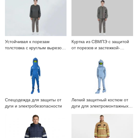
рукавом, устойчивый к
риском
порезам
Устойчивая к порезам
Куртка из СВМПЭ с защитой
толстовка с круглым вырезом
от порезов и застежкой-
и СВМПЭ для промышленной
молнией спереди
безопасности
Спецодежда для защиты от
Легкий защитный костюм от
дуги и электробезопасности
дуги для электромонтажных
работ