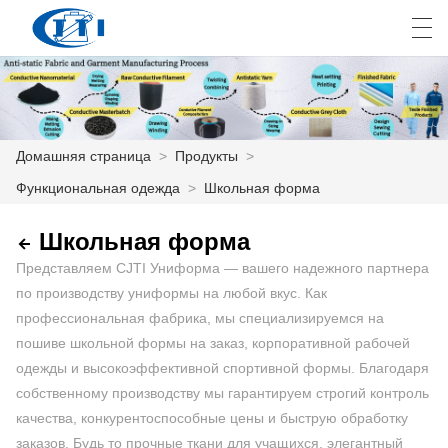
العربية
česky
Deutsch
English
E
Домашняя страница
>
Продукты
>
Функциональная одежда
>
Школьная форма
ДОМАШНЯЯ СТРАНИЦА
ПРОДУКТЫ
Школьная форма
Представляем CJTI Униформа — вашего надежного партнера
КАСТОМИЗАЦИЯ
по производству униформы на любой вкус. Как
профессиональная фабрика, мы специализируемся на
О НАС
пошиве школьной формы на заказ, корпоративной рабочей
одежды и высокоэффективной спортивной формы. Благодаря
НОВОСТИ
собственному производству мы гарантируем строгий контроль
ПРОМЫШЛЕННОСТЬ
качества, конкурентоспособные цены и быструю обработку
заказов. Будь то прочные ткани для учащихся, элегантный