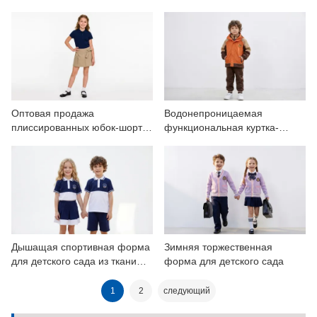
свитеров с коротким рукавом
и пуговицами со стразами.
и плиссировкой для девочек.
Оптовая продажа
Водонепроницаемая
плиссированных юбок-шорт
функциональная куртка-
темно-синего цвета для
трансформер Academy 3-в-1
девочек, школьной формы.
для любой погоды.
Дышащая спортивная форма
Зимняя торжественная
для детского сада из ткани
форма для детского сада
двойного пике
1
2
следующий