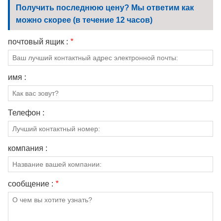
Получить последнюю цену? Мы ответим как
можно скорее (в течение 12 часов)
почтовый ящик :
*
имя :
Телефон :
компания :
сообщение :
*