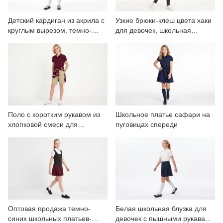
Детский кардиган из акрила с
Узкие брюки-клеш цвета хаки
круглым вырезом, темно-
для девочек, школьная
синего цвета, для школьной
форма
формы.
Поло с коротким рукавом из
Школьное платье сафари на
хлопковой смеси для
пуговицах спереди
мальчиков, школьная форма.
Оптовая продажа темно-
Белая школьная блузка для
синих школьных платьев-
девочек с пышными рукавами