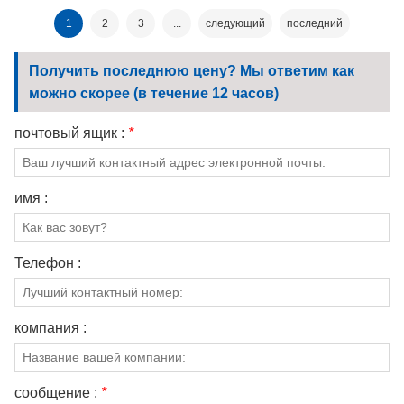
подкладочная ткань 120
антистатическая клетчатая
ткань.
1
2
3
...
следующий
последний
Получить последнюю цену? Мы ответим как
можно скорее (в течение 12 часов)
почтовый ящик :
*
имя :
Телефон :
компания :
сообщение :
*