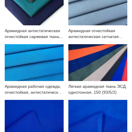
СВЯЖИТЕСЬ С НАМИ
ВИДЕО
Арамидная антистатическая
Арамидная огнестойкая
огнестойкая саржевая ткань
антистатическая сетчатая
IIIА плотностью 260 г/м²
ткань 200(93/5/2)
(93/5/2)
Арамидная рабочая одежда,
Легкая арамидная ткань ЭСД,
огнестойкая, антистатическая
однотонная, 150 (93/5/2)
160(93/5/2)