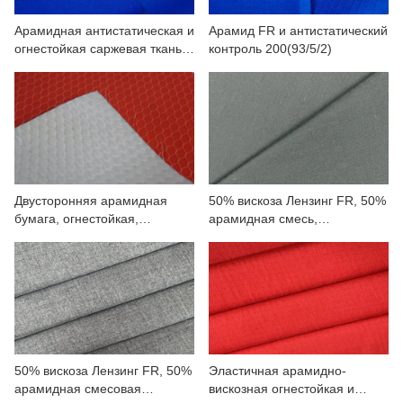
Арамидная антистатическая и
Арамид FR и антистатический
огнестойкая саржевая ткань
контроль 200(93/5/2)
200 (93/5/2).
Двусторонняя арамидная
50% вискоза Лензинг FR, 50%
бумага, огнестойкая,
арамидная смесь,
плотность 230 г/м².
трикотажная эластичная
ткань
50% вискоза Лензинг FR, 50%
Эластичная арамидно-
арамидная смесовая
вискозная огнестойкая и