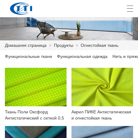
العربية
česky
Deutsch
English
E
Домашняя страница
>
Продукты
>
Огнестойкая ткань
Функциональные ткани
Функциональная одежда
Нить и пряж
ДОМАШНЯЯ СТРАНИЦА
ПРОДУКТЫ
КАСТОМИЗАЦИЯ
О НАС
Ткань Поли Оксфорд
Акрил ПИКЕ Антистатическая
НОВОСТИ
Антистатический с сеткой 0,5
и огнестойкая ткань
ПРОМЫШЛЕННОСТЬ