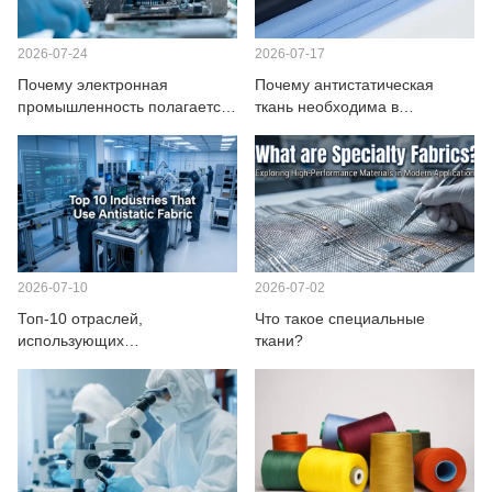
СВЯЖИТЕСЬ С НАМИ
2026-07-24
2026-07-17
ВИДЕО
Почему электронная
Почему антистатическая
промышленность полагается
ткань необходима в
на антистатическую ткань
фармацевтическом
производстве
2026-07-10
2026-07-02
Топ-10 отраслей,
Что такое специальные
использующих
ткани?
антистатические ткани