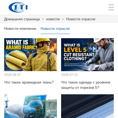
Домашняя страница
>
новости
>
Новости отрасли
العربية
česky
Deutsch
English
E
Новости компании
Новости отрасли
ДОМАШНЯЯ СТРАНИЦА
ПРОДУКТЫ
КАСТОМИЗАЦИЯ
2026-08-07
2026-07-31
Что такое арамидная ткань?
Что такое одежда с уровнем
О НАС
защиты от порезов 5?
НОВОСТИ
ПРОМЫШЛЕННОСТЬ