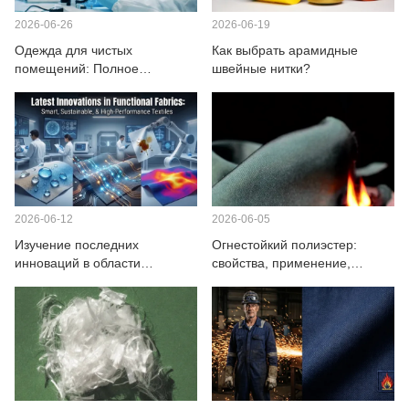
2026-06-26
2026-06-19
Одежда для чистых
Как выбрать арамидные
помещений: Полное
швейные нитки?
руководство для работы в
контролируемых средах
2026-06-12
2026-06-05
Изучение последних
Огнестойкий полиэстер:
инноваций в области
свойства, применение,
функциональных тканей
преимущества и
безопасность.