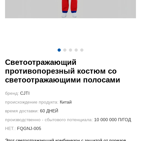
СВЯЖИТЕСЬ С НАМИ
ВИДЕО
Светоотражающий
противопорезный костюм со
светоотражающими полосами
бренд:
CJTI
происхождение продукта:
Китай
время доставки:
60 ДНЕЙ
производственно - сбытового потенциала:
10 000 000 П/ГОД
НЕТ.:
FQGNJ-005
Этот светоотражающий комбинезон с защитой от порезов