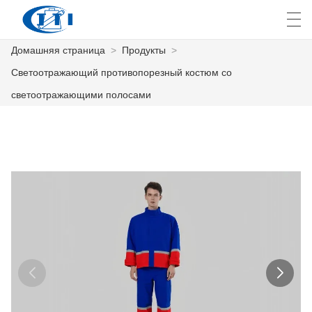
Домашняя страница
>
Продукты
>
العربية
česky
Deutsch
English
E
Светоотражающий противопорезный костюм со
светоотражающими полосами
ДОМАШНЯЯ СТРАНИЦА
ПРОДУКТЫ
КАСТОМИЗАЦИЯ
О НАС
НОВОСТИ
ПРОМЫШЛЕННОСТЬ