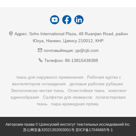
Адрес:
Soho International Plaza, 48 Ruanjian Road, район
Юхуа, Нанкин, Цзянсу 210012, КНР
почтовыйящик:
yp@cjti.com
Телефон:
86-13815438388
ткань для наружного применения
Рабочая куртка с
вентилятором охлаждения
деловые рабочие рубашки
Экологически чистая ткань
Огнестойкая ткань
комплект
единообразия
Салфетки для люверсов
полиэстеровая
ткань
пара-арамидная пряжа
Авторские права © Цзянсуский институт текстильных исследований Inc.
苏公网安备32021302003001号
苏ICP备17046865号-1