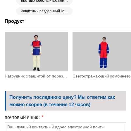
противопорезный костюм Расколоть
Защитный раздельный костюм для гидроструйной очистки под высоким давлением
Продукт
Нагрудник с защитой от порезов и светоотражающими полосками
Светоо
Получить последнюю цену? Мы ответим как
можно скорее (в течение 12 часов)
почтовый ящик :
*