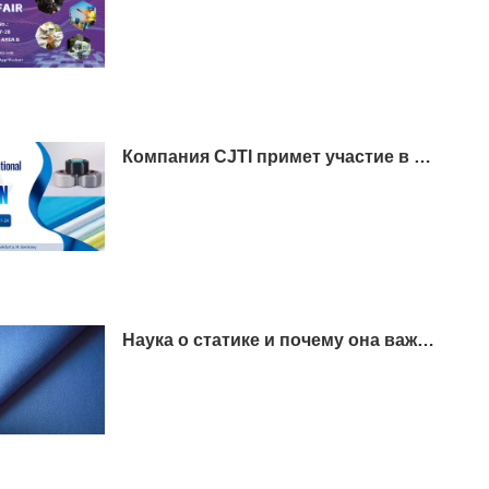
Компания CJTI примет участие в выставке Techtextil 2026 во Франкфурте.
Наука о статике и почему она важна для спецодежды