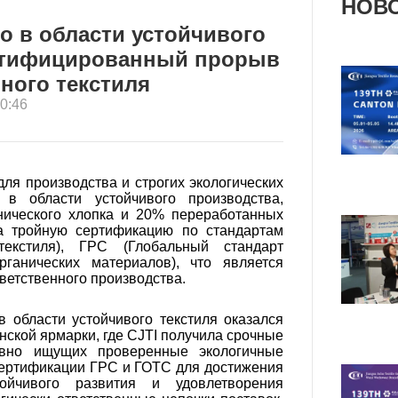
НОВО
о в области устойчивого
ертифицированный прорыв
чного текстиля
0:46
ля производства и строгих экологических
 в области устойчивого производства,
нического хлопка и 20% переработанных
а тройную сертификацию по стандартам
текстиля), ГРС (Глобальный стандарт
ганических материалов), что является
ветственного производства.
 области устойчивого текстиля оказался
нской ярмарки, где CJTI получила срочные
ивно ищущих проверенные экологичные
 сертификации ГРС и ГОТС для достижения
ойчивого развития и удовлетворения