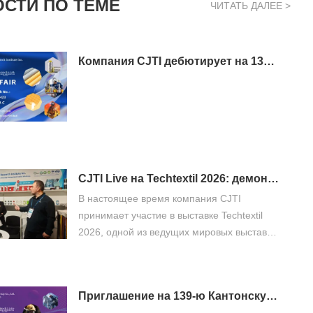
СТИ ПО ТЕМЕ
ЧИТАТЬ ДАЛЕЕ >
Компания CJTI дебютирует на 139-й Кантонской ярмарке, этап 3: представление инновационных функциональных текстильных решений покупателям по всему миру.
CJTI Live на Techtextil 2026: демонстрация инноваций в области функционального текстиля.
В настоящее время компания CJTI
принимает участие в выставке Techtextil
2026, одной из ведущих мировых выставок
технических текстильных и нетканых
материалов, которая пройдет с 21 по 24
апреля 2026 года во Франкфурте-на-
Приглашение на 139-ю Кантонскую ярмарку: познакомьтесь с профессиональными решениями CJTI в области защитной рабочей одежды.
Майне.