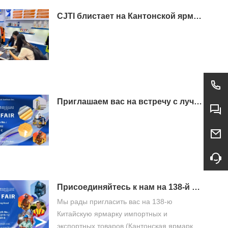
CJTI блистает на Кантонской ярмарке: функциональные ткани привлекают внимание технологичным дизайном
Приглашаем вас на встречу с лучшими традициями: посетите CJTI на 138-й Кантонской ярмарке
Присоединяйтесь к нам на 138-й Кантонской ярмарке – откройте для себя передовую защитную одежду CJTI
Мы рады пригласить вас на 138-ю
Китайскую ярмарку импортных и
экспортных товаров (Кантонская ярмарка),