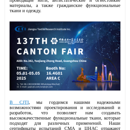
проводящие нити, антистатические и огнестойкие
СВЯЖИТЕСЬ С НАМИ
материалы, а также гражданские функциональные
ткани и одежду.
ВИДЕО
В CJTI
, мы гордимся нашими надежными
возможностями проектирования и исследований и
разработок, что позволяет нам создавать
высококачественные функциональные ткани, которые
подходят для различных применений. Наши
сертификаты испытаний СМА и ЦНАС отражают