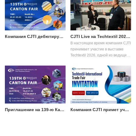
Компания CJTI дебютирует на 139-й Кантонской ярмарке, этап 3: представление инновационных функциональных текстильных решений покупателям по всему миру.
CJTI Live на Techtextil 2026: демонстрация инноваций в области функционального текстиля.
В настоящее время компания CJTI
принимает участие в выставке
Techtextil 2026, одной из ведущих
мировых выставок технических
текстильных и нетканых
материалов, которая пройдет с 21
по 24 апреля 2026 года во
Франкфурте-на-Майне.
Приглашение на 139-ю Кантонскую ярмарку: познакомьтесь с профессиональными решениями CJTI в области защитной рабочей одежды.
Компания CJTI примет участие в выставке Techtextil 2026 во Франкфурте.