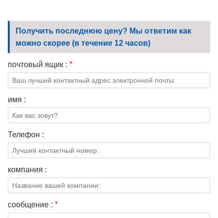
Получить последнюю цену? Мы ответим как
можно скорее (в течение 12 часов)
почтовый ящик :
*
имя :
Телефон :
компания :
сообщение :
*