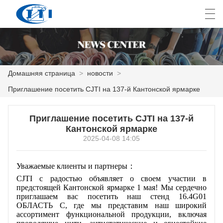
العربية
česky
Deutsch
English
E
Домашняя страница
>
новости
>
Приглашение посетить CJTI на 137-й Кантонской ярмарке
ДОМАШНЯЯ СТРАНИЦА
Приглашение посетить CJTI на 137-й
ПРОДУКТЫ
Кантонской ярмарке
2025-04-08 14:05
КАСТОМИЗАЦИЯ
О НАС
Уважаемые клиенты и партнеры：
CJTI с радостью объявляет о своем участии в
НОВОСТИ
предстоящей Кантонской ярмарке 1 мая! Мы сердечно
приглашаем вас посетить наш стенд 16.4G01
ОБЛАСТЬ C, где мы представим наш широкий
ПРОМЫШЛЕННОСТЬ
ассортимент функциональной продукции, включая