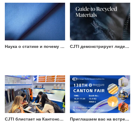
Наука о статике и почему она важна для спецодежды
CJTI демонстрирует лидерство в области устойчивого производства, представив сертифицированный прорыв в области экологичного текстиля
CJTI блистает на Кантонской ярмарке: функциональные ткани привлекают внимание технологичным дизайном
Приглашаем вас на встречу с лучшими традициями: посетите CJTI на 138-й Кантонской ярмарке