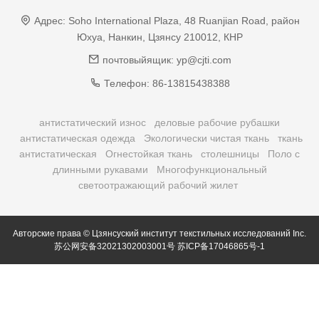
Адрес:
Soho International Plaza, 48 Ruanjian Road, район
Юхуа, Нанкин, Цзянсу 210012, КНР
почтовыйящик:
yp@cjti.com
Телефон:
86-13815438388
антистатический износ
деловые рабочие рубашки
антистатическая одежда
Экологически чистая ткань
ткань
антистатическая
Огнестойкая ткань
столешницы
Поло с
длинными рукавами
Многофункциональный
светоотражающий рабочий жилет
Авторские права © Цзянсуский институт текстильных исследований Inc.
苏公网安备32021302003001号
苏ICP备17046865号-1