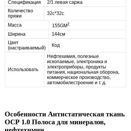
Спецификация
2/1 левая саржа
Количество
32с*32с
пряжи
2
Масса
155G
М
Ширина
144см
Цвет
Код
(настраиваемый)
Нефтехимия, полезные
ископаемые, электроника и
электроприборы, продукты
Использовать
питания, национальная оборона,
коммерческое производство,
автомобилестроение и т. д.
Особенности
Антистатическая ткань
ОСР
1.0 Полоса для минералов,
нефтехимии