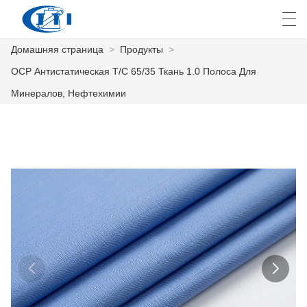
Домашняя страница
>
Продукты
>
العربية
česky
Deutsch
English
E
ОСР Антистатическая T/C 65/35 Ткань 1.0 Полоса Для
Минералов, Нефтехимии
ДОМАШНЯЯ СТРАНИЦА
ПРОДУКТЫ
КАСТОМИЗАЦИЯ
О НАС
НОВОСТИ
ПРОМЫШЛЕННОСТЬ