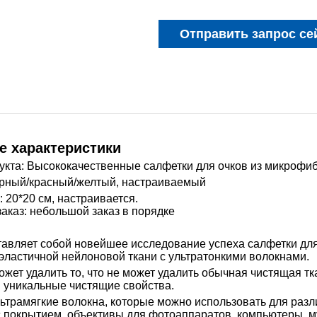
Отправить запрос се
е характеристики
укта: Высококачественные салфетки для очков из микрофиб
ерный/красный/желтый, настраиваемый
 20*20 см, настраивается.
аказ: небольшой заказ в порядке
авляет собой новейшее исследование успеха салфетки для 
 эластичной нейлоновой ткани с ультратонкими волокнами.
ожет удалить то, что не может удалить обычная чистящая тк
и уникальные чистящие свойства.
трамягкие волокна, которые можно использовать для различ
с покрытием, объективы для фотоаппаратов, компьютеры, м