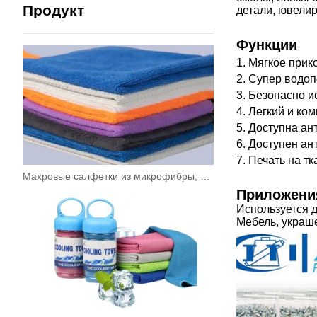
Продукт
детали, ювелир
Функции
1. Мягкое прик
2. Супер водоп
3. Безопасно и
4. Легкий и ко
5. Доступна ан
6. Доступен ан
7. Печать на тк
Махровые салфетки из микрофибры, полотенца, ткань для чистки, индивидуальные салфетки для мойки автомобиля, кухонное полотенце
Приложени
Используется 
Мебель, украше