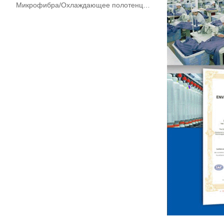
Микрофибра/Охлаждающее полотенце Супер Охлаждение Технологический Материал (высококачественное охлаждающее полотенце в бутылке)