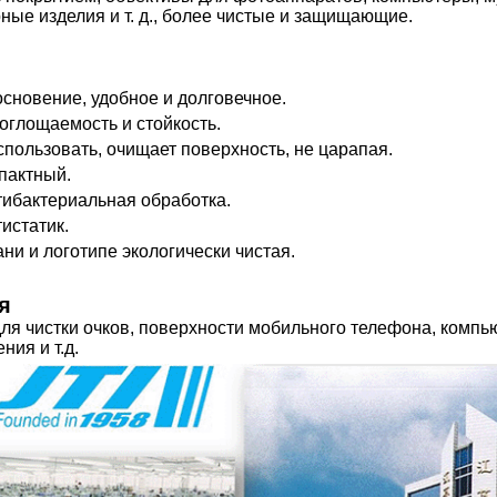
ные изделия и т. д., более чистые и защищающие.
основение, удобное и долговечное.
оглощаемость и стойкость.
спользовать, очищает поверхность, не царапая.
мпактный.
тибактериальная обработка.
тистатик.
ани и логотипе экологически чистая.
я
для чистки очков, поверхности мобильного телефона, комп
ния и т.д.