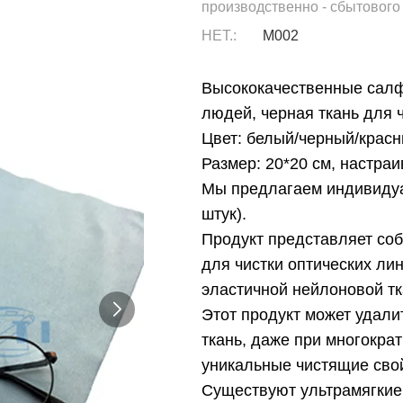
производственно - сбытового
НЕТ.:
М002
Высококачественные салф
людей, черная ткань для 
Цвет: белый/черный/крас
Размер: 20*20 см, настраи
Мы предлагаем индивидуа
штук).
Продукт представляет со
для чистки оптических ли
эластичной нейлоновой тк
Этот продукт может удали
ткань, даже при многократ
уникальные чистящие сво
Существуют ультрамягкие