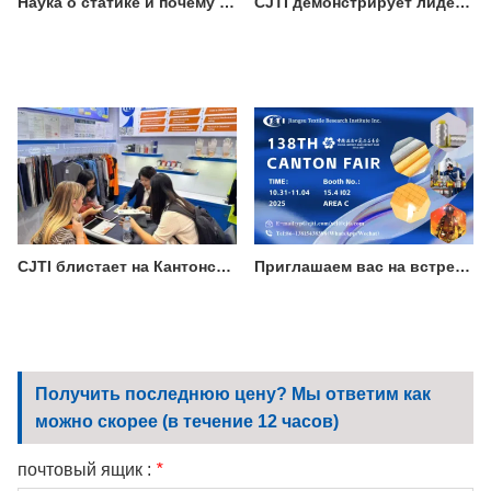
Наука о статике и почему она важна для спецодежды
CJTI демонстрирует лидерство в области устойчивого производства, представив сертифицированный прорыв в области экологичного текстиля
CJTI блистает на Кантонской ярмарке: функциональные ткани привлекают внимание технологичным дизайном
Приглашаем вас на встречу с лучшими традициями: посетите CJTI на 138-й Кантонской ярмарке
Получить последнюю цену? Мы ответим как
можно скорее (в течение 12 часов)
почтовый ящик :
*