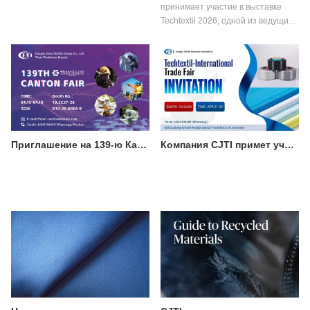
принимает участие в выставке
Techtextil 2026, одной из ведущих
мировых выставок технических
текстильных и нетканых
материалов, которая пройдет с 21
по 24 апреля 2026 года во
Франкфурте-на-Майне.
Приглашение на 139-ю Кантонскую ярмарку: познакомьтесь с профессиональными решениями CJTI в области защитной рабочей одежды.
Компания CJTI примет участие в выставке Techtextil 2026 во Франкфурте.