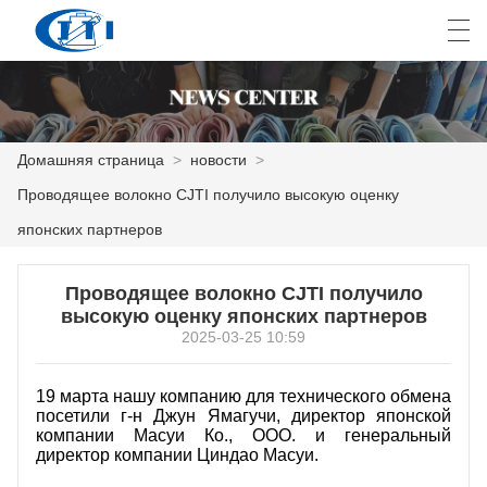
العربية
česky
Deutsch
English
E
Домашняя страница
>
новости
>
Проводящее волокно CJTI получило высокую оценку
ДОМАШНЯЯ СТРАНИЦА
японских партнеров
ПРОДУКТЫ
Проводящее волокно CJTI получило
КАСТОМИЗАЦИЯ
высокую оценку японских партнеров
2025-03-25 10:59
О НАС
19 марта нашу компанию для технического обмена
НОВОСТИ
посетили г-н Джун Ямагучи, директор японской
компании Масуи Ко., ООО. и генеральный
ПРОМЫШЛЕННОСТЬ
директор компании Циндао Масуи.