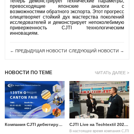
теперь демонстрирует технические параметры,
превосходящие японские аналоги с
возможностями обратного экспорта. Этот прогресс
олицетворяет стойкий дух мастерства поколений
исследователей и демонстрирует непоколебимую
приверженность CJTI технологическим
инновациям.
← ПРЕДЫДУЩАЯ HОВОСТИ
СЛЕДУЮЩИЙ HОВОСТИ →
НОВОСТИ ПО ТЕМЕ
ЧИТАТЬ ДАЛЕЕ >
Компания CJTI дебютирует на 139-й Кантонской ярмарке, этап 3: представление инновационных функциональных текстильных решений покупателям по всему миру.
CJTI Live на Techtextil 2026: демонстрация инноваций в области функционального текстиля.
В настоящее время компания CJTI