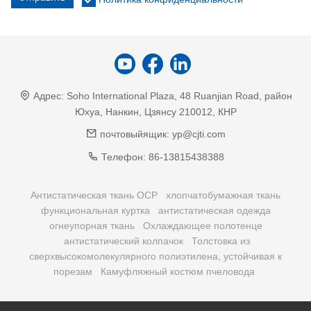
Адрес:
Soho International Plaza, 48 Ruanjian Road, район
Юхуа, Нанкин, Цзянсу 210012, КНР
почтовыйящик:
yp@cjti.com
Телефон:
86-13815438388
Антистатическая ткань ОСР
хлопчатобумажная ткань
функциональная куртка
антистатическая одежда
огнеупорная ткань
Охлаждающее полотенце
антистатический колпачок
Толстовка из
сверхвысокомолекулярного полиэтилена, устойчивая к
порезам
Камуфляжный костюм пчеловода