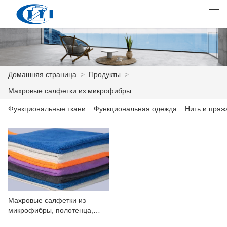
العربية
česky
Deutsch
English
E
Домашняя страница
>
Продукты
>
Махровые салфетки из микрофибры
ДОМАШНЯЯ СТРАНИЦА
Функциональные ткани
Функциональная одежда
Нить и пряж
ПРОДУКТЫ
КАСТОМИЗАЦИЯ
О НАС
НОВОСТИ
Махровые салфетки из
микрофибры, полотенца,
ПРОМЫШЛЕННОСТЬ
ткань для чистки,