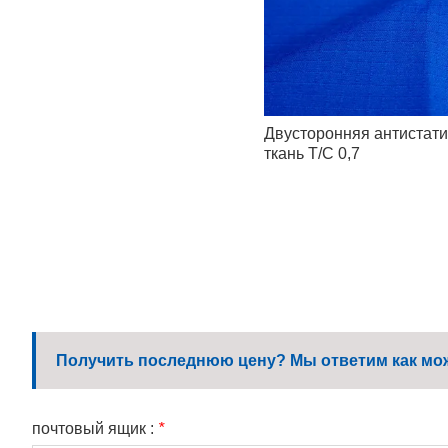
Двусторонняя антистати
ткань T/C 0,7
Получить последнюю цену? Мы ответим как можн
почтовый ящик :
*