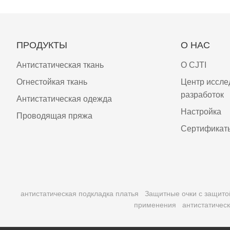
ПРОДУКТЫ
О НАС
Антистатическая ткань
О CJTI
Огнестойкая ткань
Центр иссле
разработок
Антистатическая одежда
Настройка
Проводящая пряжа
Сертификат
антистатическая подкладка платья
Защитные очки с защито
применения
антистатичес