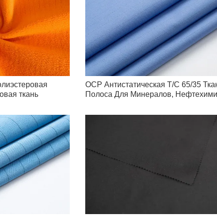
олиэстеровая
ОСР Антистатическая T/C 65/35 Ткан
овая ткань
Полоса Для Минералов, Нефтехим