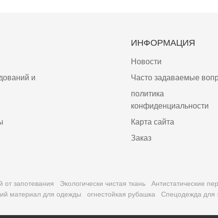
ИНФОРМАЦИЯ
Новости
дований и
Часто задаваемые воп
политика
конфиденциальности
ы
Карта сайта
Заказ
й от запотевания
Экологически чистая ткань
Антистатические пер
кий материал для одежды
огнестойкая рубашка
Спецодежда для 