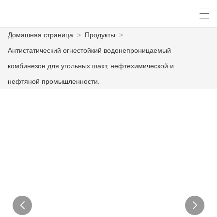
Домашняя страница
>
Продукты
>
العربية
česky
Deutsch
English
E
Антистатический огнестойкий водонепроницаемый
комбинезон для угольных шахт, нефтехимической и
нефтяной промышленности.
ДОМАШНЯЯ СТРАНИЦА
ПРОДУКТЫ
КАСТОМИЗАЦИЯ
О НАС
НОВОСТИ
ПРОМЫШЛЕННОСТЬ