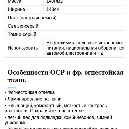
Масса
140г/м
2
Ширина
148см
Цвет (настраиваемый)
Светло-серый
Темно-серый
Нефтехимия, полезные ископаемые, э
Использовать
питания, национальная оборона, ком
автомобилестроение и т. д.
Особенности
ОСР и фр. огнестойкая
ткань
• Ф
огнестойкая отделка
• Ламинирование на ткани
• Б
дышащий, комфортный, мягкость и контроль
влажности.
Сохраняйте тело в тепле
• легкий вес для подкладки комбинезонов, зимней
униформы