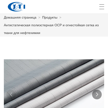
Домашняя страница
>
Продукты
>
العربية
česky
Deutsch
English
E
Антистатическая полиэстерная ОСР и огнестойкая сетка из
ткани для нефтехимии
ДОМАШНЯЯ СТРАНИЦА
ПРОДУКТЫ
КАСТОМИЗАЦИЯ
О НАС
НОВОСТИ
ПРОМЫШЛЕННОСТЬ