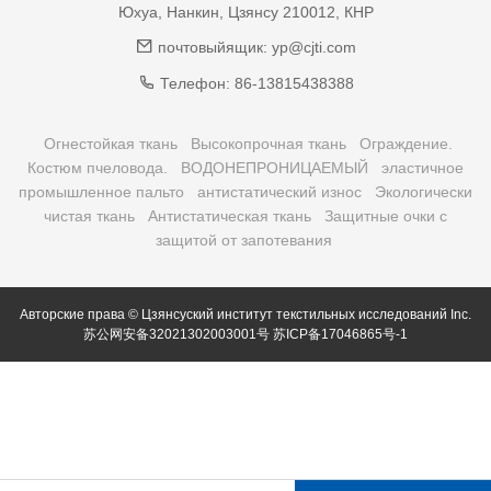
Юхуа, Нанкин, Цзянсу 210012, КНР
почтовыйящик:
yp@cjti.com
Телефон:
86-13815438388
Огнестойкая ткань
Высокопрочная ткань
Ограждение.
Костюм пчеловода.
ВОДОНЕПРОНИЦАЕМЫЙ
эластичное
промышленное пальто
антистатический износ
Экологически
чистая ткань
Антистатическая ткань
Защитные очки с
защитой от запотевания
Авторские права © Цзянсуский институт текстильных исследований Inc.
苏公网安备32021302003001号
苏ICP备17046865号-1