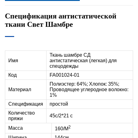
Спецификация антистатической
ткани Свет Шамбре
Ткань шамбре СД
Имя
антистатическая (легкая) для
спецодежды
Код
FA001024-01
Полиэстер: 64%; Хлопок: 35%;
Материал
Проводящее углеродное волокно:
1%
Спецификация
простой
Количество
45
с
/2*21 с
пряжи
2
Масса
160
/М
Ширина
144см