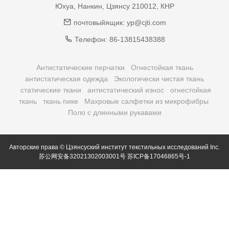
Юхуа, Нанкин, Цзянсу 210012, КНР
почтовыйящик:
yp@cjti.com
Телефон:
86-13815438388
Антистатические перчатки
Огнестойкая ткань
антистатическая одежда
Экологически чистая ткань
статические ткани
антистатический износ
огнестойкая
ткань
ткань пике
Махровые салфетки из микрофибры
Поло с длинными рукавами
Авторские права © Цзянсуский институт текстильных исследований Inc.
苏公网安备32021302003001号
苏ICP备17046865号-1