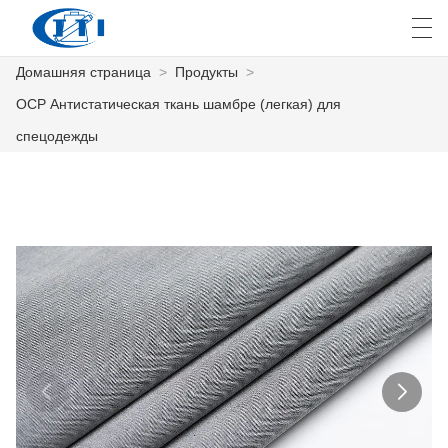
Домашняя страница
>
Продукты
>
العربية
česky
Deutsch
English
E
ОСР Антистатическая ткань шамбре (легкая) для
спецодежды
ДОМАШНЯЯ СТРАНИЦА
ПРОДУКТЫ
КАСТОМИЗАЦИЯ
О НАС
НОВОСТИ
ПРОМЫШЛЕННОСТЬ