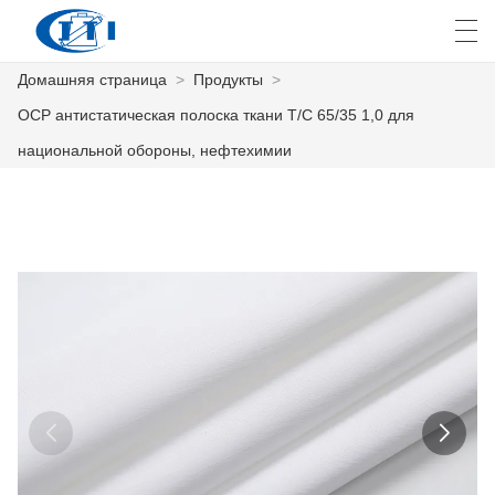
Домашняя страница
>
Продукты
>
العربية
česky
Deutsch
English
E
ОСР антистатическая полоска ткани T/C 65/35 1,0 для
национальной обороны, нефтехимии
ДОМАШНЯЯ СТРАНИЦА
ПРОДУКТЫ
КАСТОМИЗАЦИЯ
О НАС
НОВОСТИ
ПРОМЫШЛЕННОСТЬ