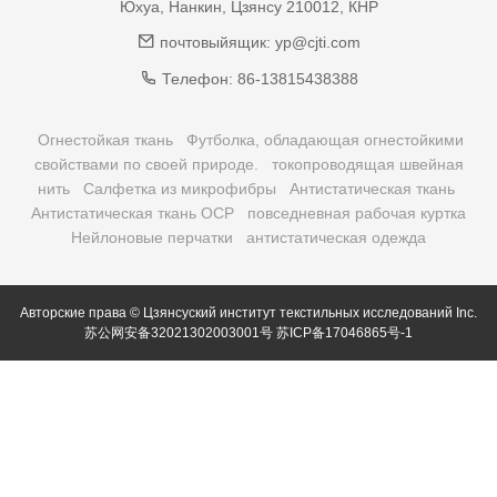
Юхуа, Нанкин, Цзянсу 210012, КНР
почтовыйящик:
yp@cjti.com
Телефон:
86-13815438388
Огнестойкая ткань
Футболка, обладающая огнестойкими
свойствами по своей природе.
токопроводящая швейная
нить
Салфетка из микрофибры
Антистатическая ткань
Антистатическая ткань ОСР
повседневная рабочая куртка
Нейлоновые перчатки
антистатическая одежда
Авторские права © Цзянсуский институт текстильных исследований Inc.
苏公网安备32021302003001号
苏ICP备17046865号-1