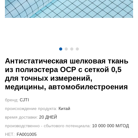
СВЯЖИТЕСЬ С НАМИ
ВИДЕО
Антистатическая шелковая ткань
из полиэстера ОСР с сеткой 0,5
для точных измерений,
медицины, автомобилестроения
бренд:
CJTI
происхождение продукта:
Китай
время доставки:
20 ДНЕЙ
производственно - сбытового потенциала:
10 000 000 М/ГОД
НЕТ.:
FA001005