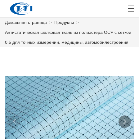
Домашняя страница
>
Продукты
>
العربية
česky
Deutsch
English
E
Антистатическая шелковая ткань из полиэстера ОСР с сеткой
0,5 для точных измерений, медицины, автомобилестроения
ДОМАШНЯЯ СТРАНИЦА
ПРОДУКТЫ
КАСТОМИЗАЦИЯ
О НАС
НОВОСТИ
ПРОМЫШЛЕННОСТЬ