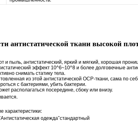
ти антистатической ткани высокой пло
т и пыль, антистатический, яркий и мягкий, хорошая прони
тистатический эффект 10^6~10^8 и более долговечные анти
тивно снимать статику тела.
отовленная из этой антистатической ОСР-ткани, сама по себ
роться с бактериями,
убить бактерии.
жет располагаться посередине, сбоку или внизу.
ивается.
е характеристики:
"Антистатическая одежда"стандартный