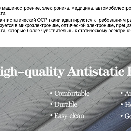
 машиностроение, электроника, медицина, автомобилестрое
ти.
антистатический ОСР
ткани адаптируются к требованиям р
зуется в микроэлектронике, оптической электронике, прец
и, которые более чувствительны к статическому электриче