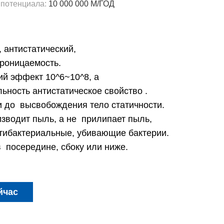
 потенциала:
10 000 000 М/ГОД
 антистатический,
проницаемость.
ий эффект 10^6~10^8, а
ность антистатическое свойство .
 до высвобождения тело статичности.
изводит пыль, а не прилипает пыль,
тибактериальные, убивающие бактерии.
в посередине, сбоку или ниже.
йчас