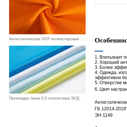
Антистатическая ОСР полиэстеровая микротрикотажная флисовая ткань
Особеннос
1.
Впитывает по
2. Хороший ан
3.
Более эффек
4. Одежда, изг
эффективно бо
5.
Отверстие мо
6.
Цвет настра
Прокладка ткани 0,5 полиэстера ЭСД противостатическая шелковая для рабочей одежды
Антистатически
ГБ 12014-2019
ЭН 1149