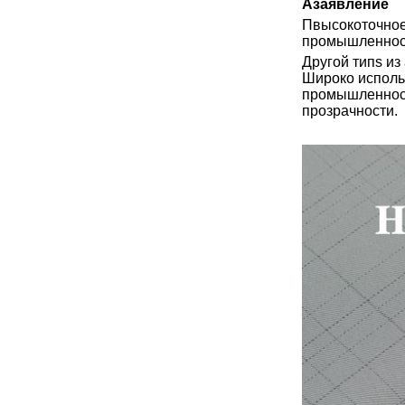
А
заявление
П
высокоточное
промышленнос
Другой тип
s из
Широко исполь
промышленност
прозрачности.