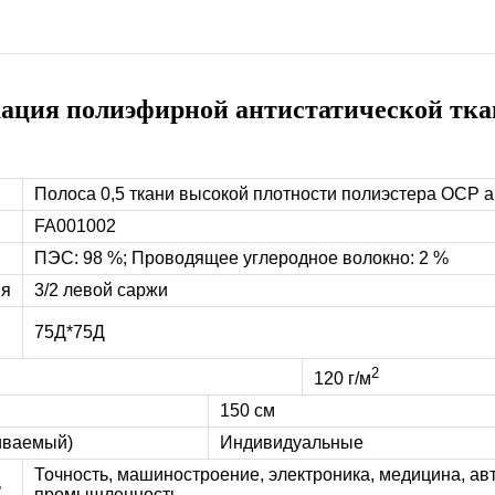
ция полиэфирной антистатической тка
Полоса 0,5 ткани высокой плотности полиэстера ОСР а
FA001002
ПЭС: 98 %; Проводящее углеродное волокно: 2 %
ия
3/2 левой саржи
75Д*75Д
2
120 г/м
150 см
иваемый)
Индивидуальные
Точность, машиностроение, электроника, медицина, а
ь
промышленность.