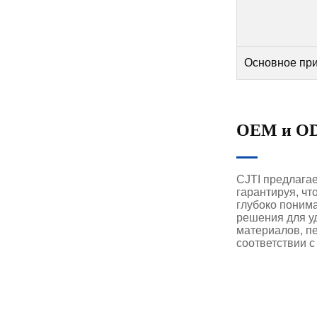
Основное пр
OEM и OD
CJTI предлага
гарантируя, чт
глубоко поним
решения для у
материалов, пе
соответствии с