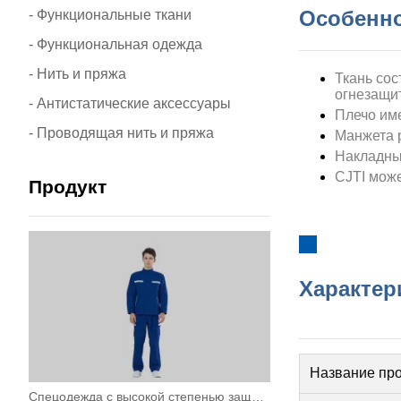
Особенно
- Функциональные ткани
- Функциональная одежда
- Нить и пряжа
Ткань сос
огнезащи
- Антистатические аксессуары
Плечо им
- Проводящая нить и пряжа
Манжета р
Накладные
CJTI може
Продукт
Характер
Название про
Спецодежда с высокой степенью защиты от дугового разряда для работ с высоким риском