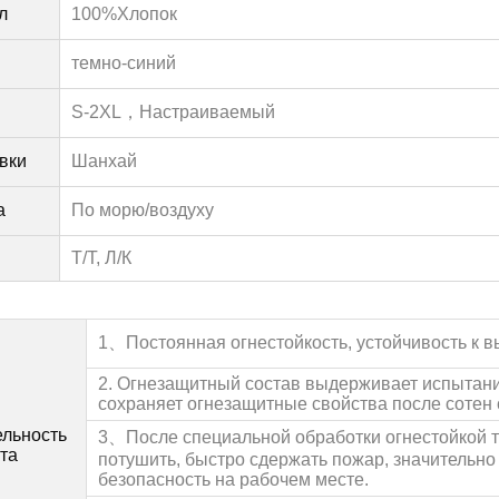
л
100%Хлопок
темно-синий
S-2XL，
Настраиваемый
вки
Шанхай
а
По морю/воздуху
Т/Т, Л/К
1、
Постоянная огнестойкость, устойчивость к 
2. Огнезащитный состав выдерживает испытани
сохраняет огнезащитные свойства после сотен 
льность
3、
После специальной обработки огнестойкой 
та
потушить, быстро сдержать пожар, значительно
безопасность на рабочем месте.