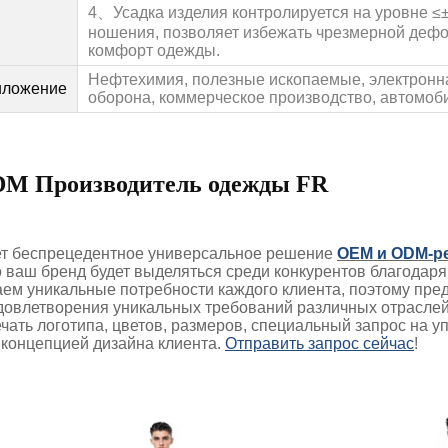
4、
Усадка изделия контролируется на уровне ≤
ношения, позволяет избежать чрезмерной деф
комфорт одежды.
Нефтехимия, полезные ископаемые, электронна
иложение
оборона, коммерческое производство, автомобил
M Производитель одежды FR
ет беспрецедентное универсальное решение
OEM и ODM-р
о ваш бренд будет выделяться среди конкурентов благодар
аем уникальные потребности каждого клиента, поэтому пр
довлетворения уникальных требований различных отраслей 
чать логотипа, цветов, размеров, специальный запрос на 
 концепцией дизайна клиента.
Отправить запрос сейчас
!