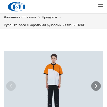
Домашняя страница
>
Продукты
>
العربية
česky
Deutsch
English
E
Рубашка поло с короткими рукавами из ткани ПИКЕ
ДОМАШНЯЯ СТРАНИЦА
ПРОДУКТЫ
КАСТОМИЗАЦИЯ
О НАС
НОВОСТИ
ПРОМЫШЛЕННОСТЬ